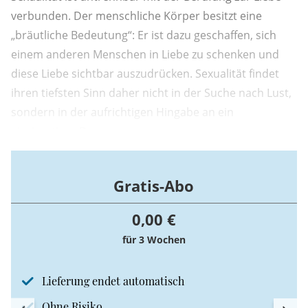
verbunden. Der menschliche Körper besitzt eine
„bräutliche Bedeutung“: Er ist dazu geschaffen, sich
einem anderen Menschen in Liebe zu schenken und
diese Liebe sichtbar auszudrücken. Sexualität findet
ihren tiefsten Sinn daher nicht in der Suche nach Lust,
sondern in der aufrichtigen Hingabe an ein
einzigartiges Du.
Gratis-Abo
0,00 €
für 3 Wochen
Lieferung endet automatisch
Ohne Risiko