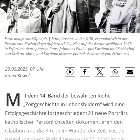
Foto: imago stock&people | Katholizismus in der DDR, exemplarisch in der
Person von Bischof Hugo Aufderbeck (li.). Hier auf der Bistumswallfahrt 1975
in Erfurt mit dem späteren Papst Johannes Paul II. (als Kardinal und Erzbischof
von Krakau, Mitte) und Kardinal Meisner (damals Beibischof von Erfurt, re.)
20.08.2025, 07 Uhr
Emiel Kowol
M
it dem 14. Band der bewährten Reihe
„Zeitgeschichte in Lebensbildern“ wird eine
Erfolgsgeschichte fortgeschrieben: 21 neue Porträts
katholischer Persönlichkeiten dokumentieren den
Glauben und die Kirche im Wandel der Zeit. Seit der
Gründung durch Rudolf Morsey (1927–2024) ist die