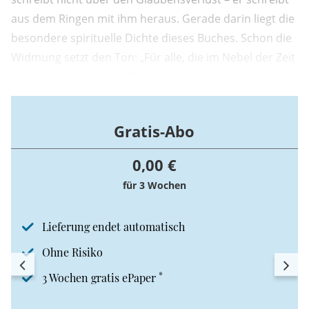
aus dem Ringen mit ihm heraus. Gerade darin liegt die
besondere spirituelle Dichte dieses Buches. Schon die
Widmung setzt den Ton: „Für alle, die im Nebel der Zeit
noch ein Licht suchen. Für jene, die glauben, dass das
Schweigen Gottes kein Ende, sondern ein Anfang ist.“
Diese Zeilen sind mehr als ein poetischer Auftakt. ...
Gratis-Abo
0,00 €
für 3 Wochen
Lieferung endet automatisch
Ohne Risiko
*
3 Wochen gratis ePaper