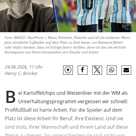
Foto: IMAGO / NurPhoto | Messi, Kimmich, Nmecha und all die anderen: Wenn
jetzt christliche Fußballer auf dem Platz zu Gott beten, um Beistand flehen
oder dafür danken, dass sie Erfolge feiern durften, dann ist das die ehrliche
Konsequenz aus ihrem Verständnis von Glaube und Arbeit
24.06.2026, 17 Uhr
Henry C. Brinker
B
ei Kartoffelchips und Weizenbier mit der WM als
Unterhaltungsprogramm vergessen wir schnell:
Profifußball ist harte Arbeit. Für die Spieler auf dem
Platz ist diese Arbeit ihr Beruf, ihre Existenz. Und sie
sind stolz, ihrer Mannschaft und ihrem Land auf diese
Weise zu dienen. So unterscheiden sie sich nicht von