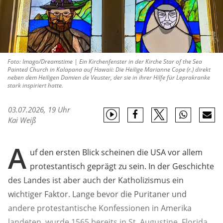
Foto: Imago/Dreamstime | Ein Kirchenfenster in der Kirche Star of the Sea
Painted Church in Kalapana auf Hawaii: Die Heilige Marianne Cope (r.) direkt
neben dem Heiligen Damien de Veuster, der sie in ihrer Hilfe für Leprakranke
stark inspiriert hatte.
03.07.2026, 19 Uhr
Kai Weiß
A
uf den ersten Blick scheinen die USA vor allem
protestantisch geprägt zu sein. In der Geschichte
des Landes ist aber auch der Katholizismus ein
wichtiger Faktor. Lange bevor die Puritaner und
andere protestantische Konfessionen in Amerika
landeten, wurde 1565 bereits in St. Augustine, Florida,