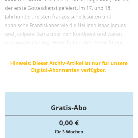
der erste Gottesdienst gefeiert. Im 17. und 18.
Jahrhundert reisten französische Jesuiten und
spanische Franziskaner wie die Heiligen Isaac Jogues
und Junipero Serra über den Kontinent und waren
missionarisch tätig. Heute haben die USA nicht nur
früh für ein so junges Land ihren ersten Papst,
sondern auch zahlreiche Heilige hervorgebracht.
Hinweis: Dieser Archiv-Artikel ist nur für unsere
Digital-Abonnenten verfügbar.
Gratis-Abo
0,00 €
für 3 Wochen