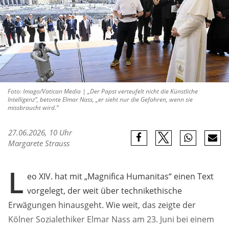
Foto: Imago/Vatican Media | „Der Papst verteufelt nicht die Künstliche
Intelligenz“, betonte Elmar Nass, „er sieht nur die Gefahren, wenn sie
missbraucht wird.“
27.06.2026, 10 Uhr
Margarete Strauss
L
eo XIV. hat mit „Magnifica Humanitas“ einen Text
vorgelegt, der weit über technikethische
Erwägungen hinausgeht. Wie weit, das zeigte der
Kölner Sozialethiker Elmar Nass am 23. Juni bei einem