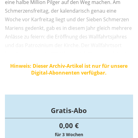
eine halbe Million Pilger auf den Weg machen. Am
Schmerzensfreitag, der kalendarisch genau eine
Woche vor Karfreitag liegt und der Sieben Schmerzen
Mariens gedenkt, gab es in diesem Jahr gleich mehrere
Anlässe zu feiern: die Eröffnung des Wallfahrtsjahres
und das Patrozinium der Kirche. Der Wallfahrtsort
begeht zudem sein 375-jähriges Jubiläum – und das im
Heiligen Jahr.
Hinweis: Dieser Archiv-Artikel ist nur für unsere
Digital-Abonnenten verfügbar.
Gratis-Abo
0,00 €
für 3 Wochen