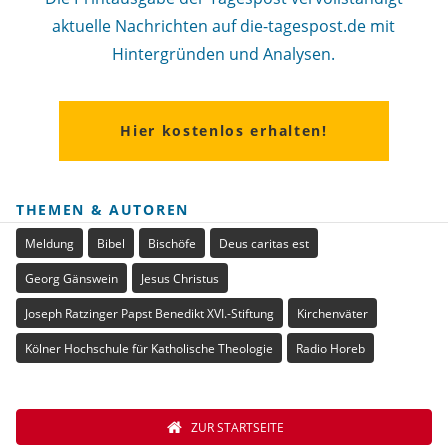
aktuelle Nachrichten auf die-tagespost.de mit
Hintergründen und Analysen.
Hier kostenlos erhalten!
THEMEN & AUTOREN
Meldung
Bibel
Bischöfe
Deus caritas est
Georg Gänswein
Jesus Christus
Joseph Ratzinger Papst Benedikt XVI.-Stiftung
Kirchenväter
Kölner Hochschule für Katholische Theologie
Radio Horeb
ZUR STARTSEITE