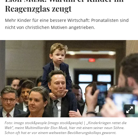
Reagenzglas zeugt
Mehr Kinder für eine bessere Wirtschaft: Pronatalisten sind
nicht von christlichen Motiven angetrieben.
Foto: imago stock&people (imago stock&people) | „Kinderkriegen rettet die
Welt“, meint Multimilliardär Elon Musk, hier mit einem seiner neun Söhne.
Schon oft hat er vor einem weltweiten Bevölkerungskollaps gewarnt.